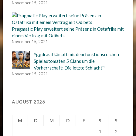
November 15, 2021
Pragmatic Play erweitert seine Präsenz in Ostafrika mit
einem Vertrag mit Odibets
November 15, 2021
Yggdrasil kämpft mit dem funktionsreichen
Spielautomaten 5 Clans um die
Vorherrschaft: Die letzte Schlacht™
November 15, 2021
AUGUST 2026
M
D
M
D
F
S
S
1
2