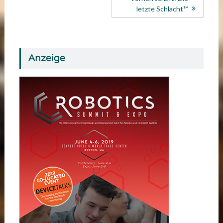
letzte Schlacht™
Anzeige