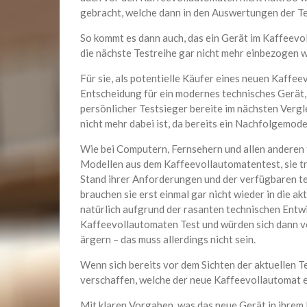
gebracht, welche dann in den Auswertungen der T
So kommt es dann auch, das ein Gerät im Kaffeevol
die nächste Testreihe gar nicht mehr einbezogen w
Für sie, als potentielle Käufer eines neuen Kaffee
Entscheidung für ein modernes technisches Gerät, 
persönlicher Testsieger bereite im nächsten Verg
nicht mehr dabei ist, da bereits ein Nachfolgemod
Wie bei Computern, Fernsehern und allen anderen 
Modellen aus dem Kaffeevollautomatentest, sie tr
Stand ihrer Anforderungen und der verfügbaren t
brauchen sie erst einmal gar nicht wieder in die ak
natürlich aufgrund der rasanten technischen Entw
Kaffeevollautomaten Test und würden sich dann ve
ärgern – das muss allerdings nicht sein.
Wenn sich bereits vor dem Sichten der aktuellen T
verschaffen, welche der neue Kaffeevollautomat en
Mit klaren Vorgaben, was das neue Gerät in ihrem H