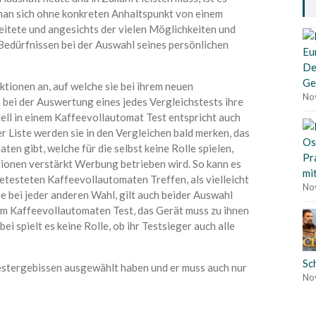
 man sich ohne konkreten Anhaltspunkt von einem
itete und angesichts der vielen Möglichkeiten und
edürfnissen bei der Auswahl seines persönlichen
De
Ge
nktionen an, auf welche sie bei ihrem neuen
No
 bei der Auswertung eines jedes Vergleichstests ihre
dell in einem Kaffeevollautomat Test entspricht auch
r Liste werden sie in den Vergleichen bald merken, das
n gibt, welche für die selbst keine Rolle spielen,
Pr
tionen verstärkt Werbung betrieben wird. So kann es
mi
getesteten Kaffeevollautomaten Treffen, als vielleicht
No
e bei jeder anderen Wahl, gilt auch beider Auswahl
em Kaffeevollautomaten Test, das Gerät muss zu ihnen
i spielt es keine Rolle, ob ihr Testsieger auch alle
Sc
Testergebissen ausgewählt haben und er muss auch nur
No