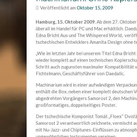
Veröffentlicht am
Oktober 15, 2009
Hamburg, 15. Oktober 2009
. Ab dem 27. Oktobe
überall im Handel für PC und Mac erhältlich. Daed
Edna Bricht Aus und The Whispered World, veröffe
tschechischen Entwicklers Amanita Design ohne 
„Wie im letzten Jahr bei unserem Titel Edna Brich
wieder komplett auf einen technischen Kopierschut
Schritt auch zugunsten maximaler Kompatibilität v
Fichtelmann, Geschäftsführer von Daedalic.
Machinarium wird in einer aufwändigen Verpackung 
enthält die Box, neben einer komplett deutschen V
abgedrehten Vorgängers Samorost 2, den Machina
großformatiges, doppelseitiges Poster.
Der tschechische Komponist Tomáš „Floex“ Dvořák,
Samorost 2 verantwortlich zeichnete, vermischt 
mit Nu-Jazz- und Chiptunes-Einflüssen zu atmosph
ungewöhnlichen Instrumenten vereinen.