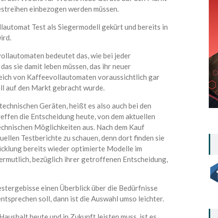
estreihen einbezogen werden müssen.
lautomat Test als Siegermodell gekürt und bereits in
ird.
vollautomaten bedeutet das, wie bei jeder
das sie damit leben müssen, das ihr neuer
leich von Kaffeevollautomaten voraussichtlich gar
ell auf den Markt gebracht wurde.
technischen Geräten, heißt es also auch bei den
effen die Entscheidung heute, von dem aktuellen
echnischen Möglichkeiten aus. Nach dem Kauf
tuellen Testberichte zu schauen, denn dort finden sie
icklung bereits wieder optimierte Modelle im
rmutlich, bezüglich ihrer getroffenen Entscheidung,
estergebisse einen Überblick über die Bedürfnisse
tsprechen soll, dann ist die Auswahl umso leichter.
aushalt heute und in Zukunft leisten muss, ist es