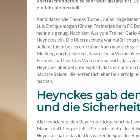
überraschenderweise sehr weit distanziert. Es
ein Jahr bleiben will.
Kandidaten wie Thomas Tuchel, Julian Nagelsmann
Luis Enrique mögen für den Trainerjob beim FC Bay
mehr als genug. Nach dem Aus vom Trainer Carlo 
Heynckes ein. Die Überraschung war natürlich groß
beliebt. Einen besseren Trainer kann man sich gar 
Meldung durchgesickert, dass er beim Verein überh
Freundschaft und das Vertrauen so hoch, dass zusä
Heynckes aber betonte explizit, dass er nur noch fü
nächste Saison, die hoffentlich ebenfalls erfolgre
machen.
Heynckes gab den
und die Sicherhei
Als Heynckes zu den Bayern zurückgekehrt hat, wur
Mannschaft festgestellt. Plötzlich spielte der Reko
Heynckes hatte das lustlos wirkende Spiel der Baye