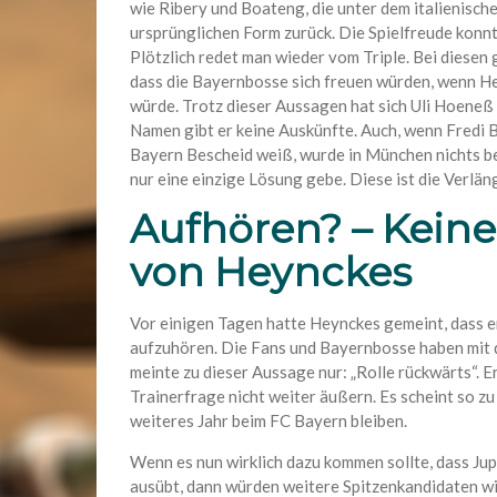
wie Ribery und Boateng, die unter dem italienische
ursprünglichen Form zurück. Die Spielfreude konn
Plötzlich redet man wieder vom Triple. Bei diesen
dass die Bayernbosse sich freuen würden, wenn He
würde. Trotz dieser Aussagen hat sich Uli Hoeneß
Namen gibt er keine Auskünfte. Auch, wenn Fredi 
Bayern Bescheid weiß, wurde in München nichts be
nur eine einzige Lösung gebe. Diese ist die Verlä
Aufhören? – Kein
von Heynckes
Vor einigen Tagen hatte Heynckes gemeint, dass er
aufzuhören. Die Fans und Bayernbosse haben mit
meinte zu dieser Aussage nur: „Rolle rückwärts“. 
Trainerfrage nicht weiter äußern. Es scheint so zu
weiteres Jahr beim FC Bayern bleiben.
Wenn es nun wirklich dazu kommen sollte, dass Ju
ausübt, dann würden weitere Spitzenkandidaten w