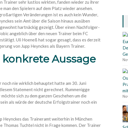
n Trainer sehr lustlos wirkten, fanden wieder zu ihrer
te man den Spielern auf dem Platz wieder ansehen.
 großartigen Veränderungen ist es auch kein Wunder,
ynckes sein Amt über die Saison hinaus ausüben
 gewohnt hartnäckig gezeigt. Über einen Nachfolger-
Bobic angeblich über den neuen Trainer beim FC
stätigt. Uli Hoeneß hat sogar gesagt, dass es derzeit
ngerung von Jupp Heynckes als Bayern Trainer.
De
Ge
e konkrete Aussage
No
 noch nie wirklich behauptet hatte am 30. Juni
Pr
 diesem Statement nicht gerechnet. Rummenigge
mi
Er möchte sich zu dem ganzen Geschehen um die
No
 sein als würde der deutsche Erfolgstrainer noch ein
pp Heynckes das Traineramt weiterhin in München
ie Thomas Tuchtel nicht in Frage kommen. Der Trainer
Sc