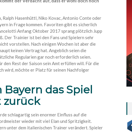
 kommt der Verdacht auf, dass er wohl doch noch
, Ralph Hasenhüttl, Niko Kovac, Antonio Conte oder
ern in Frage kommen. Favoriten gibt es sicherlich
Ancelotti Anfang Oktober 2017 sprang plötzlich Jupp
. Der Trainier ist bei den Fans und Spielern sehr
nicht vorstellen. Nach einigen Wochen ist aber die
aupt keinen Vertrag hat. Angeblich seien die
tzliche Regularien gar noch erforderlich seien.
r den Rest der Saison sein Amt erfüllen will. Für die
ich wird, möchte er Platz für seinen Nachfolger
 Bayern das Spiel
t zurück
de schlagartig sein enormer Einfluss auf die
rdmeister wieder mit viel Elan und Spritzigkeit.
rn unter dem italienischen Trainer verändert. Spieler