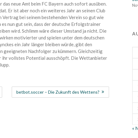
er das neue Amt beim FC Bayern auch sofort ausüben.
No
t. Er ist aber noch ein weiteres Jahr an seinen Club
en Vertrag bei seinem bestehenden Verein so gut wie
 es nun gut sein, dass der deutsche Erfolgstrainer
eiben wird. Schlimm wäre dieser Umstand ja nicht. Die
A
r wirken motivierter und spielen unter dem deutschen
eynckes ein Jahr länger bleiben würde, gibt den
en geeigneten Nachfolger zu kümmern. Gleichzeitig
r ihr vollstes Potential ausschöpft. Die Wettanbieter
Jupp.
betbot.soccer – Die Zukunft des Wettens?
« 