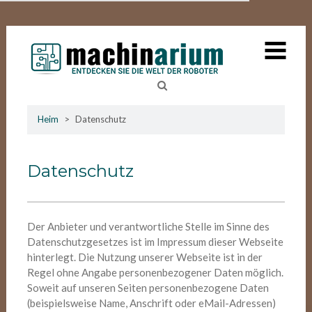
MENU
Skip
Heim
to
content
Über Machinarium
Machinarium
Entdecken die Welt der Roboter
Veranstaltungen
Su
Heim
>
Datenschutz
Deutschland
nac
Roboter
Datenschutz
Kontakt
Der Anbieter und verantwortliche Stelle im Sinne des
Datenschutzgesetzes ist im Impressum dieser Webseite
hinterlegt. Die Nutzung unserer Webseite ist in der
Regel ohne Angabe personenbezogener Daten möglich.
Soweit auf unseren Seiten personenbezogene Daten
(beispielsweise Name, Anschrift oder eMail-Adressen)